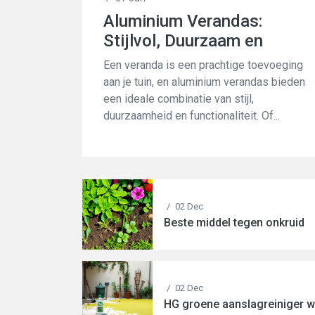
Aluminium Verandas:
Stijlvol, Duurzaam en
Veelzijdig
Een veranda is een prachtige toevoeging
aan je tuin, en aluminium verandas bieden
een ideale combinatie van stijl,
duurzaamheid en functionaliteit. Of...
/
02 Dec
Beste middel tegen onkruid
/
02 Dec
HG groene aanslagreiniger we