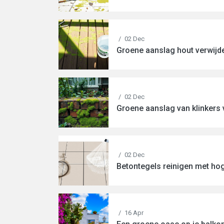
/
02 Dec
Groene aanslag hout verwijd
/
02 Dec
Groene aanslag van klinkers 
/
02 Dec
Betontegels reinigen met ho
/
16 Apr