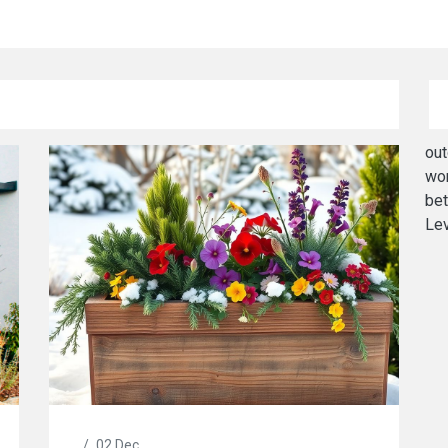
out
wo
bet
Le
/
02 Dec